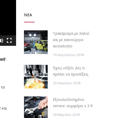
ΝΕΑ
Τρακάρισμα με παλιό
και με καινούργιο
αυτοκίνητο
19 Αυγούστου 2018
ικά
”.
Έχεις ντίζελ; Δες τι
πρέπει να προσέξεις
20 Απριλίου 2018
 τα
Εξουσιοδοτημένο
service: συμφέρει x 3 !!!
 και
29 Μαρτίου 2018