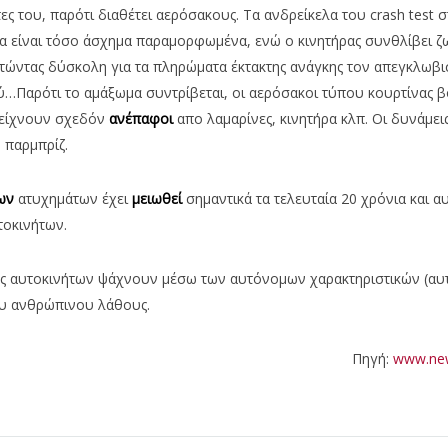
ς του, παρότι διαθέτει αερόσακους. Τα ανδρείκελα του crash test 
α είναι τόσο άσχημα παραμορφωμένα, ενώ ο κινητήρας συνθλίβει ζ
τώντας δύσκολη για τα πληρώματα έκτακτης ανάγκης τον απεγκλωβι
ύ…Παρότι το αμάξωμα συντρίβεται, οι αερόσακοι τύπου κουρτίνας 
 δείχνουν σχεδόν
ανέπαφοι
απο λαμαρίνες, κινητήρα κλπ. Οι δυνάμεις
 παρμπρίζ.
ων
ατυχημάτων έχει
μειωθεί
σημαντικά τα τελευταία 20 χρόνια και α
τοκινήτων.
τές αυτοκινήτων ψάχνουν μέσω των αυτόνομων χαρακτηριστικών (α
ου ανθρώπινου λάθους.
Πηγή:
www.new