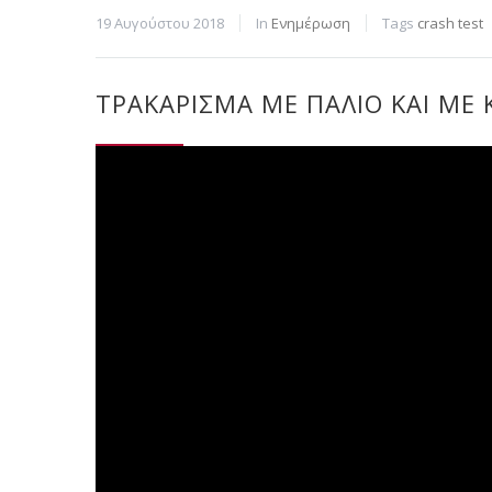
19 Αυγούστου 2018
In
Ενημέρωση
Tags
crash test
ΤΡΑΚΆΡΙΣΜΑ ΜΕ ΠΑΛΙΌ ΚΑΙ ΜΕ 
Πρόγραμμα
Αναπαραγωγής
Βίντεο