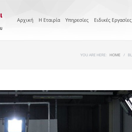
Αρχική
Η Εταιρία
Υπηρεσίες
Ειδικές Εργασίες
YOU ARE HERE:
HOME
/
B