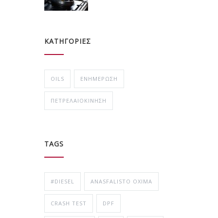
ΚΑΤΗΓΟΡΙΕΣ
OILS
ΕΝΗΜΈΡΩΣΗ
ΠΕΤΡΕΛΑΙΟΚΊΝΗΣΗ
TAGS
#DIESEL
ANASFALISTO OXIMA
CRASH TEST
DPF