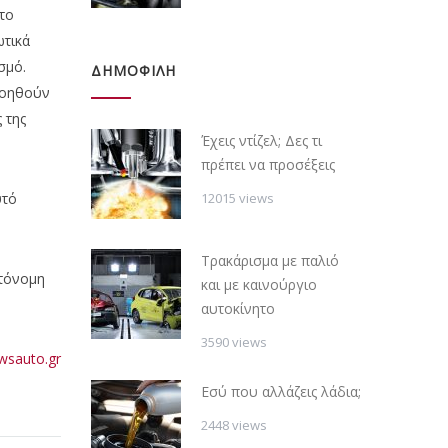
στο
ωτικά
σμό.
ΔΗΜΟΦΙΛΗ
βοηθούν
 της
Έχεις ντίζελ; Δες τι
πρέπει να προσέξεις
12015 views
υτό
Τρακάρισμα με παλιό
υτόνομη
και με καινούργιο
αυτοκίνητο
3590 views
sauto.gr
Εσύ που αλλάζεις λάδια;
2448 views