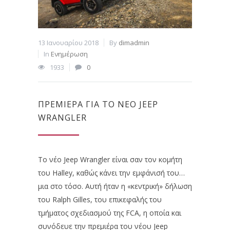
13 Ιανουαρίου 2018
By
dimadmin
In
Ενημέρωση
1933
0
ΠΡΕΜΙΈΡΑ ΓΙΑ ΤΟ ΝΈΟ JEEP
WRANGLER
Το νέο Jeep Wrangler είναι σαν τον κομήτη
του Halley, καθώς κάνει την εμφάνισή του…
μια στο τόσο. Aυτή ήταν η «κεντρική» δήλωση
του Ralph Gilles, του επικεφαλής του
τμήματος σχεδιασμού της FCA, η οποία και
συνόδευε την πρεμιέρα του νέου Jeep