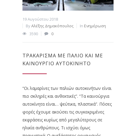
19 Αυγούστου 2018
By
Αλέξης Δημακόπουλος
In
Ενημέρωση
3590
0
ΤΡΑΚΆΡΙΣΜΑ ΜΕ ΠΑΛΙΌ ΚΑΙ ΜΕ
ΚΑΙΝΟΎΡΓΙΟ ΑΥΤΟΚΊΝΗΤΟ
“Οι λαμαρίνες των παλιών αυτοκινήτων είναι
πιο σκληρές και ανθεκτικές”. “Τα καινούργια
αυτοκίνητα είναι… ψεύτικα, πλαστικά”. Πόσες
φορές έχουμε ακούσει τις συγκεκριμένες
εκφράσεις κυρίως από μεγαλύτερους σε
ηλικία ανθρώπους. Τι ισχύει όμως
πραγματικά; Ο ανεξάρτητος οργανισμός